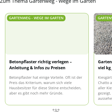
Zum Thema Gartenweg - Wege im Garten
GARTENWEG - WEGE IM GARTEN
GARTEN
Betonpflaster richtig verlegen –
Gartenk
Anleitung & Infos zu Preisen
viel kg
Betonpflaster hat einige Vorteile. Oft ist der
Kiesgärt
Preis das Kriterium, warum sich viele
Chatto a
Hausbesitzer für diese Steine entscheiden,
aller Ki
aber es gibt noch mehr Gründe.
gezeigt,
aussehen
Heute w
angelegt