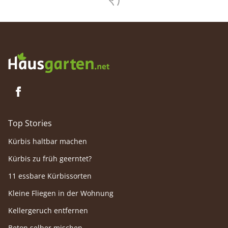
zu haben
magere 
bewässe
wo nur 
kann ja 
kombini
Top Stories
Kürbis haltbar machen
Kürbis zu früh geerntet?
11 essbare Kürbissorten
Kleine Fliegen in der Wohnung
Kellergeruch entfernen
Beton selber mischen