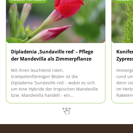
Dipladenia ‚Sundaville red‘ – Pflege
Konife
der Mandevilla als Zimmerpflanze
Zypres
Mit ihren leuchtend roten,
Immergr
trompetenförmigen Blüten ist die
rund ums
Dipladenia 'Sundaville red' - wobei es sich
denn sie
um eine Hybride der tropischen Mandeville
im Herbs
bzw. Mandevilla handelt - ein
Raketen
wunderschöner Hingucker auf dem Balkon
Platz, v
oder der Terrasse. Allerdings lässt sich die
werden b
Kletterpflanze auch leicht im Wohnzimmer
richtige 
pflegen.