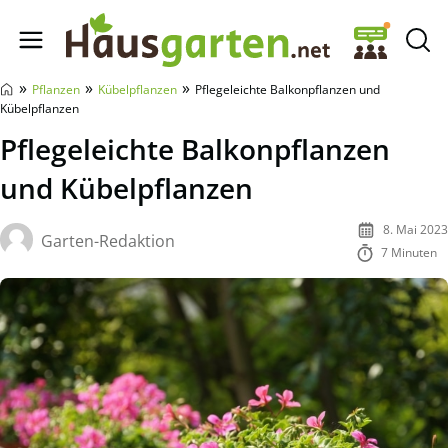
Hausgarten.net
»
»
»
Pflanzen
Kübelpflanzen
Pflegeleichte Balkonpflanzen und
Kübelpflanzen
Pflegeleichte Balkonpflanzen
und Kübelpflanzen
8. Mai 2023
Garten-Redaktion
7 Minuten