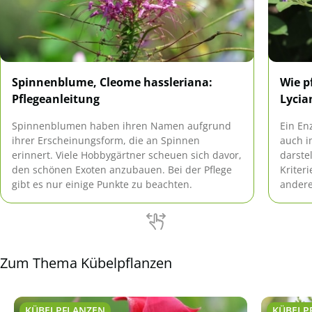
Spinnenblume, Cleome hassleriana:
Wie p
Pflegeanleitung
Lycia
Spinnenblumen haben ihren Namen aufgrund
Ein En
ihrer Erscheinungsform, die an Spinnen
auch i
erinnert. Viele Hobbygärtner scheuen sich davor,
darste
den schönen Exoten anzubauen. Bei der Pflege
Kriter
gibt es nur einige Punkte zu beachten.
andere
Blüten
Zum Thema Kübelpflanzen
KÜBELPFLANZEN
KÜBELP