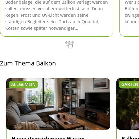
Bodenbeläge, die auf dem Balkon verlegt werden
Wer si
sollen, müssen vor allem wetterfest sein. Denn
Blüten
Regen, Frost und UV-Licht werden seine
zwinge
ständigen Begleiter sein. Doch auch Qualität,
können
Kosten sowie später notwendiger
Reinigungsaufwand sollten bedacht werden,
und natürlich seine Schönheit!
Zum Thema Balkon
ALLGEMEIN
GARTEN
Hausratversicherung: Was im
Balkon