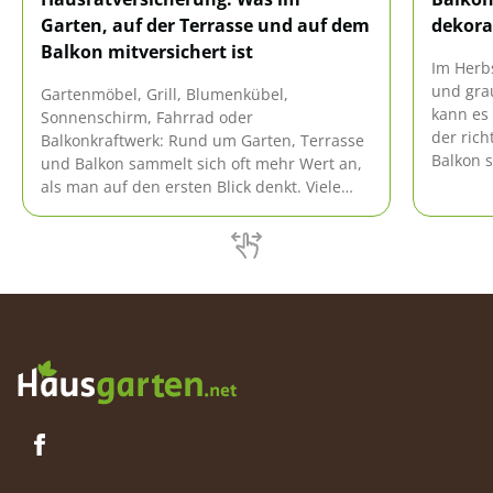
Garten, auf der Terrasse und auf dem
dekora
Balkon mitversichert ist
Im Herbs
und gra
Gartenmöbel, Grill, Blumenkübel,
kann es 
Sonnenschirm, Fahrrad oder
der ric
Balkonkraftwerk: Rund um Garten, Terrasse
Balkon 
und Balkon sammelt sich oft mehr Wert an,
zierende
als man auf den ersten Blick denkt. Viele
abwechs
gehen deshalb davon aus, dass die
und gut
Hausratversicherung automatisch alles
dekorier
ersetzt, was draußen beschädigt oder
verlänge
gestohlen wird. Ganz so einfach ist es
[…]
jedoch nicht. Entscheidend sind vor allem
drei […]