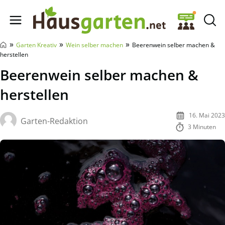
Hausgarten.net
»
»
»
Garten Kreativ
Wein selber machen
Beerenwein selber machen &
herstellen
Beerenwein selber machen &
herstellen
16. Mai 2023
Garten-Redaktion
3 Minuten