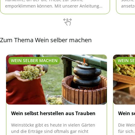
emporklimmen können. Mit unserer Anleitung
ansetz
bauen Sie Ihr eigenes Spalier im
dabei 
Handumdrehen.
Zum Thema Wein selber machen
WEIN SELBER MACHEN
WEIN S
Wein selbst herstellen aus Trauben
Wein s
Weinstöcke gibt es heute in vielen Gärten
Die Wein
und die Erträge sind oftmals gar nicht
für sic