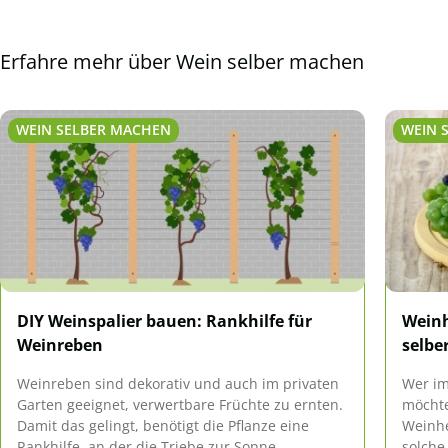
Erfahre mehr über Wein selber machen
WEIN SELBER MACHEN
WEIN 
DIY Weinspalier bauen: Rankhilfe für
Weinh
Weinreben
selbe
Weinreben sind dekorativ und auch im privaten
Wer im
Garten geeignet, verwertbare Früchte zu ernten.
möchte
Damit das gelingt, benötigt die Pflanze eine
Weinhe
Rankhilfe, an der die Triebe zur Sonne
solche 