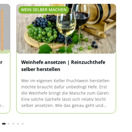
WEIN SELBER MACHEN
WE
r
Weinhefe ansetzen | Reinzuchthefe
We
selber herstellen
Re
Wer im eigenen Keller Fruchtwein herstellen
We
möchte braucht dafür unbedingt Hefe. Erst
We
die Weinhefe bringt die Maische zum Gären.
un
Eine solche Gärhefe lässt sich relativ leicht
da
en.
selber ansetzen. Wie das genau geht und
We
es
was man dabei beachten sollte, steht hier.
Ta
je