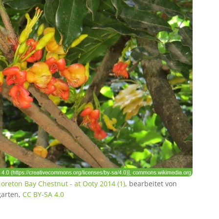
reton Bay Chestnut - at Ooty 2014 (1)
, bearbeitet von
arten,
CC BY-SA 4.0