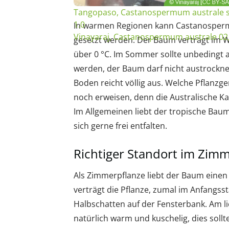
Tangopaso, Castanospermum australe se
1.0
In warmen Regionen kann Castanospermu
Vinayaraj, Castanospermum australe 02,
gesetzt werden. Der Baum verträgt im W
über 0 °C. Im Sommer sollte unbedingt a
werden, der Baum darf nicht austrockn
Boden reicht völlig aus. Welche Pflanzg
noch erweisen, denn die Australische Kas
Im Allgemeinen liebt der tropische Ba
sich gerne frei entfalten.
Richtiger Standort im Zim
Als Zimmerpflanze liebt der Baum einen
verträgt die Pflanze, zumal im Anfangsst
Halbschatten auf der Fensterbank. Am li
natürlich warm und kuschelig, dies soll