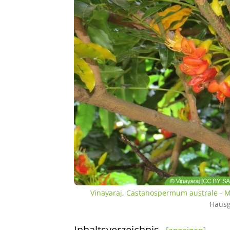
Vinayaraj
,
Castanospermum australe - Mo
Hausg
Inhaltsverzeichnis