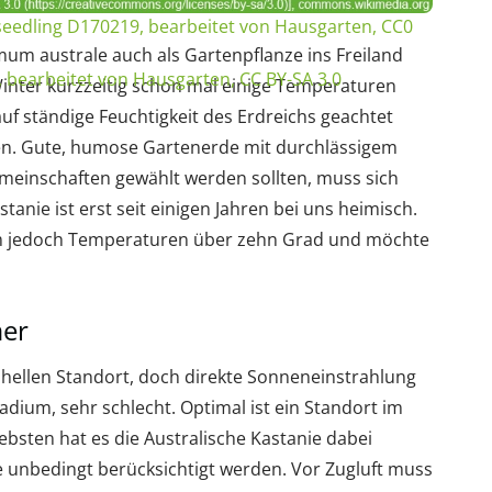
edling D170219, bearbeitet von Hausgarten, CC0
m australe auch als Gartenpflanze ins Freiland
 bearbeitet von Hausgarten, CC BY-SA 3.0
inter kurzzeitig schon mal einige Temperaturen
uf ständige Feuchtigkeit des Erdreichs geachtet
en. Gute, humose Gartenerde mit durchlässigem
emeinschaften gewählt werden sollten, muss sich
tanie ist erst seit einigen Jahren bei uns heimisch.
um jedoch Temperaturen über zehn Grad und möchte
mer
 hellen Standort, doch direkte Sonneneinstrahlung
adium, sehr schlecht. Optimal ist ein Standort im
ebsten hat es die Australische Kastanie dabei
te unbedingt berücksichtigt werden. Vor Zugluft muss