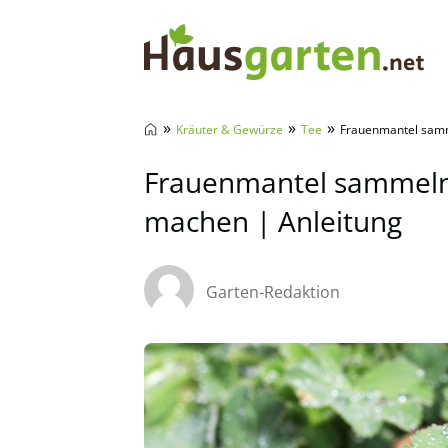
Hausgarten.net
»
»
»
Kräuter & Gewürze
Tee
Frauenmantel samm
Frauenmantel sammeln
machen | Anleitung
Garten-Redaktion