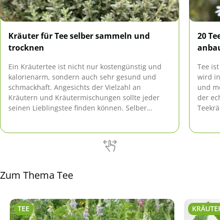
Kräuter für Tee selber sammeln und
20 Te
trocknen
anba
Ein Kräutertee ist nicht nur kostengünstig und
Tee is
kalorienarm, sondern auch sehr gesund und
wird i
schmackhaft. Angesichts der Vielzahl an
und m
Kräutern und Kräutermischungen sollte jeder
der ec
seinen Lieblingstee finden können. Selber
Teekrä
sammeln und trocknen ist eine tolle Alternative
Balkon
zu den Mischungen im Supermarkt.
Zum Thema Tee
TEE
KRÄUTE