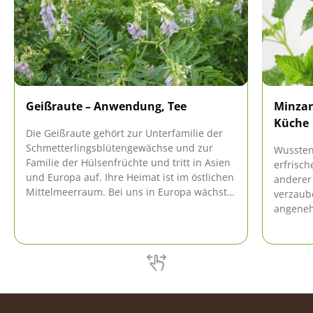
Geißraute – Anwendung, Tee
Minzar
Küche
Die Geißraute gehört zur Unterfamilie der
Schmetterlingsblütengewächse und zur
Wussten
Familie der Hülsenfrüchte und tritt in Asien
erfrisch
und Europa auf. Ihre Heimat ist im östlichen
anderer 
Mittelmeerraum. Bei uns in Europa wächst
verzaube
sie in Wäldern, auf Wiesen, an
angeneh
Schuttplätzen und an Flussufern. Bevorzugt
verarbei
kommt sie auf lehmhaltigen und feuchten
Speisen 
Untergründen vor.
12 Sorte