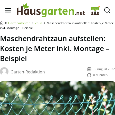
Hausgarten.net
»
»
»
Gartenarbeiten
Zaun
Maschendrahtzaun aufstellen: Kosten je Meter
inkl. Montage – Beispiel
Maschendrahtzaun aufstellen:
Kosten je Meter inkl. Montage –
Beispiel
3. August 2022
Garten-Redaktion
8 Minuten