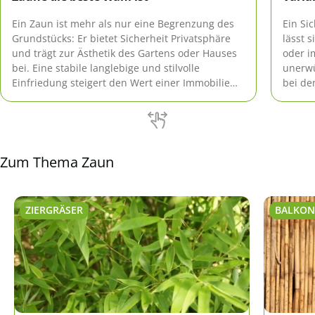
Ein Zaun ist mehr als nur eine Begrenzung des
Ein Si
Grundstücks: Er bietet Sicherheit Privatsphäre
lässt 
und trägt zur Ästhetik des Gartens oder Hauses
oder i
bei. Eine stabile langlebige und stilvolle
unerwü
Einfriedung steigert den Wert einer Immobilie
bei de
und sorgt für eine harmonische Umgebung.
Nachte
Überbl
Zum Thema Zaun
ZIERGRÄSER
BALKON