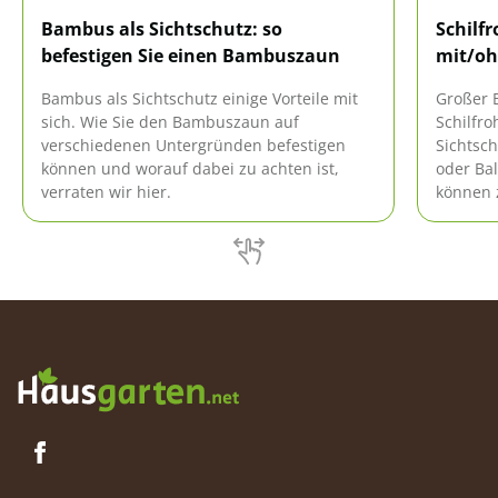
Bambus als Sichtschutz: so
Schilf
befestigen Sie einen Bambuszaun
mit/oh
Bambus als Sichtschutz einige Vorteile mit
Großer B
sich. Wie Sie den Bambuszaun auf
Schilfro
verschiedenen Untergründen befestigen
Sichtsc
können und worauf dabei zu achten ist,
oder Ba
verraten wir hier.
können 
montier
geht. Mi
spielend