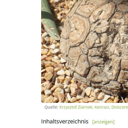
Quelle:
Krzysztof Ziarnek, Kenraiz
,
Dioscore
Inhaltsverzeichnis
[anzeigen]