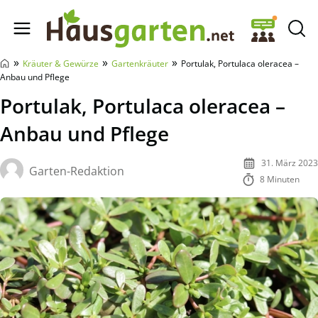
Hausgarten.net
»
»
»
Kräuter & Gewürze
Gartenkräuter
Portulak, Portulaca oleracea –
Anbau und Pflege
Portulak, Portulaca oleracea –
Anbau und Pflege
31. März 2023
Garten-Redaktion
8 Minuten