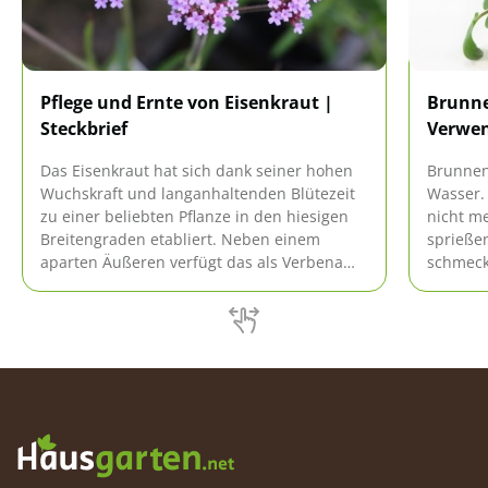
Pflege und Ernte von Eisenkraut |
Brunne
Steckbrief
Verwen
Das Eisenkraut hat sich dank seiner hohen
Brunnen
Wuchskraft und langanhaltenden Blütezeit
Wasser. 
zu einer beliebten Pflanze in den hiesigen
nicht me
Breitengraden etabliert. Neben einem
sprießen
aparten Äußeren verfügt das als Verbena
schmeck
bekannte Gewächs auch über heilende
eigene K
Eigenschaften. Bei Pflege und Standort stellt
Aroma al
dieses gewisse Anforderungen.