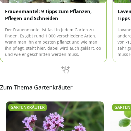
Frauenmantel: 9 Tipps zum Pflanzen,
Laven
Pflegen und Schneiden
Tipps
Der Frauenmantel ist fast in jedem Garten zu
Lavand
finden. Es gibt rund 1 000 verschiedene Arten.
andere
Wann man ihn am besten pflanzt und wie man
von -1
ihn pflegt, steht hier. dabei wird auch geklärt, ob
sehr g
und wie er geschnitten werden muss.
muss l
und er
kalkha
Zum Thema Gartenkräuter
GARTENKRÄUTER
GARTEN