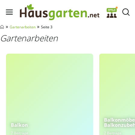
Hausgarten.net
»
»
Gartenarbeiten
Seite 3
Gartenarbeiten
Balkonmöbel
Balkon
Balkonzube
7 Beiträge
2 Beiträge