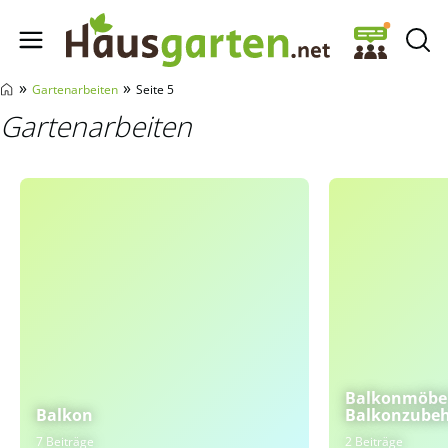
Hausgarten.net
»
»
Gartenarbeiten
Seite 5
Gartenarbeiten
Balkonmöbel
Balkon
Balkonzube
7 Beiträge
2 Beiträge