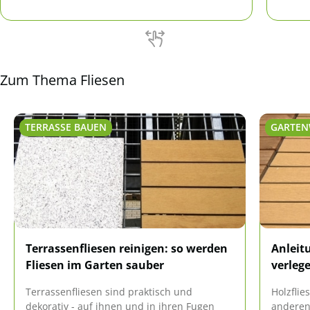
Zum Thema Fliesen
TERRASSE BAUEN
GARTEN
Terrassenfliesen reinigen: so werden
Anleit
Fliesen im Garten sauber
verleg
Terrassenfliesen sind praktisch und
Holzflie
dekorativ - auf ihnen und in ihren Fugen
anderen