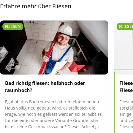
Erfahre mehr über Fliesen
FLIESEN
FLIESE
Bad richtig fliesen: halbhoch oder
Flies
raumhoch?
Flies
Egal ob das Bad renoviert oder in einem neuen
Fliese
Haus völlig neu gebaut wird, es stellt sich die
sorgfä
Frage, wie hoch es gefliest werden sollte. Gibt es
einige
für die eine oder andere Variante Gründe oder
und ve
ist es reine Geschmackssache? Dieser Artikel gibt
Fliese
Aufschluss darüber.