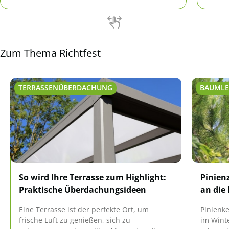
kreativ zu werden, zeigt dieser Ratgeber samt
kommen
zahlreicher Inspirationen.
verfass
Zum Thema Richtfest
TERRASSENÜBERDACHUNG
BAUMLE
So wird Ihre Terrasse zum Highlight:
Pinien
Praktische Überdachungsideen
an die
Eine Terrasse ist der perfekte Ort, um
Pinienke
frische Luft zu genießen, sich zu
im Winte