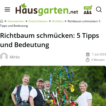
Hausgarten.net
»
»
»
»
Heimwerken
Feierlichkeiten
Richtfest
Richtbaum schmücken: 5
Tipps und Bedeutung
Richtbaum schmücken: 5 Tipps
und Bedeutung
7. Juli 2023
Mirko
5 Minuten