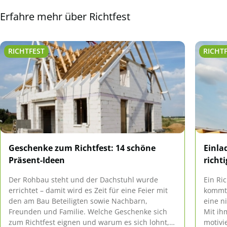
Erfahre mehr über Richtfest
RICHTFEST
RICHT
Geschenke zum Richtfest: 14 schöne
Einla
Präsent-Ideen
richt
Der Rohbau steht und der Dachstuhl wurde
Ein Ri
errichtet – damit wird es Zeit für eine Feier mit
kommt 
den am Bau Beteiligten sowie Nachbarn,
eine n
Freunden und Familie. Welche Geschenke sich
Mit ih
zum Richtfest eignen und warum es sich lohnt,
motivi