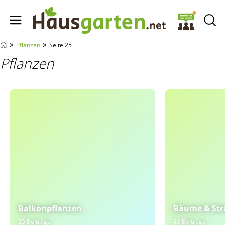
Hausgarten.net
»
»
Pflanzen
Seite 25
Pflanzen
Balkonpflanzen
Bäume & Str
25 Beiträge
43 Beiträge