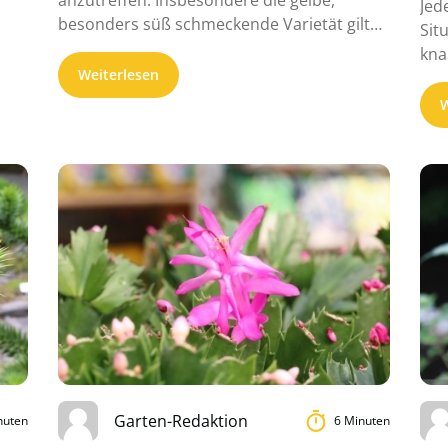
Jed
besonders süß schmeckende Varietät gilt
Sit
als absoluter ...
kna
Weiterlesen
Zim
Bab
W
Garten-Redaktion
nuten
6 Minuten