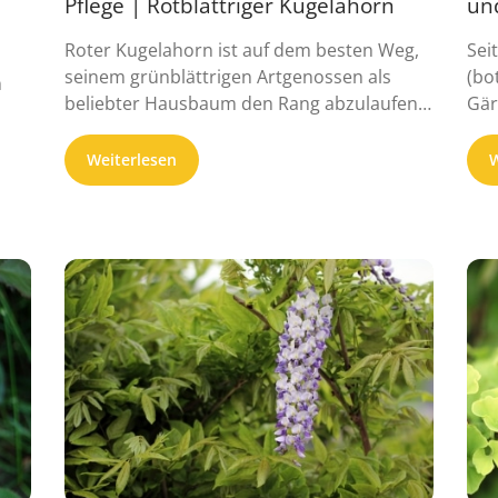
Pflege | Rotblättriger Kugelahorn
un
Roter Kugelahorn ist auf dem besten Weg,
Sei
seinem grünblättrigen Artgenossen als
(bo
n
beliebter Hausbaum den Rang abzulaufen.
Gär
Dieser Leitfaden ...
fasz
Weiterlesen
W