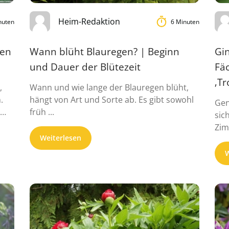
Heim-Redaktion
nuten
6 Minuten
ten
Wann blüht Blauregen? | Beginn
Gi
und Dauer der Blütezeit
Fä
‚Tro
,
Wann und wie lange der Blauregen blüht,
.
hängt von Art und Sorte ab. Es gibt sowohl
Gen
früh ...
sic
Zim
Weiterlesen
Sor
W