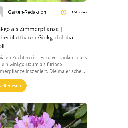
Garten-Redaktion
10 Minuten
nkgo als Zimmerpflanze |
cherblattbaum Ginkgo biloba
ll‘
ialen Züchtern ist es zu verdanken, dass
h ein Ginkgo-Baum als furiose
merpflanze inszeniert. Die malerische
te Ginkgo biloba ...
eiterlesen