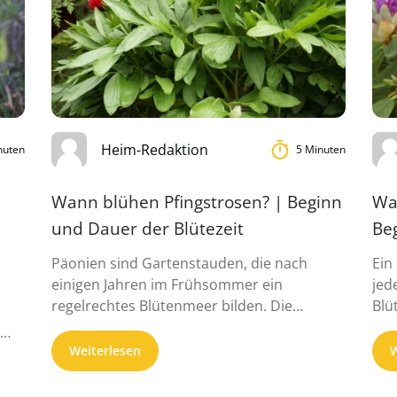
Heim-Redaktion
nuten
5 Minuten
Wann blühen Pfingstrosen? | Beginn
Wa
und Dauer der Blütezeit
Be
Päonien sind Gartenstauden, die nach
Ein
einigen Jahren im Frühsommer ein
jed
regelrechtes Blütenmeer bilden. Die
Blüt
einzelnen Blüten ...
Weiterlesen
W