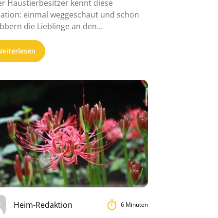
er Haustierbesitzer kennt diese
uation: einmal weggeschaut und schon
bbern die Lieblinge an den
merpflanzen. Auch Kleinkinder und
ys geraten ...
eiterlesen
Heim-Redaktion
6 Minuten