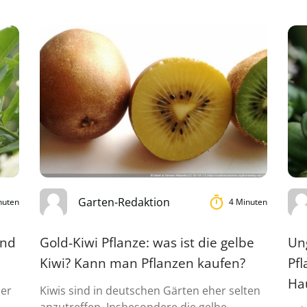
Garten-Redaktion
nuten
4 Minuten
und
Gold-Kiwi Pflanze: was ist die gelbe
Un
Kiwi? Kann man Pflanzen kaufen?
Pfl
Ha
der
Kiwis sind in deutschen Gärten eher selten
n
anzutreffen. Insbesondere die gelbe,