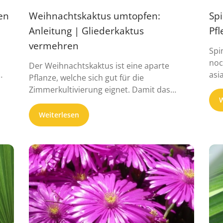
en
Weihnachtskaktus umtopfen:
Spi
Anleitung | Gliederkaktus
Pfl
vermehren
Spi
noc
Der Weihnachtskaktus ist eine aparte
asi
Pflanze, welche sich gut für die
mäßi
Zimmerkultivierung eignet. Damit das
W
Gewächs zur Weihnachtszeit ...
Weiterlesen