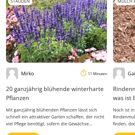
STAUDEN
MULCH 
Mirko
Ga
11 Minuten
20 ganzjährig blühende winterharte
Rindenm
Pflanzen
was ist 
Mit ganzjährig blühenden Pflanzen lässt sich
Noch ist i
schnell ein attraktiver Garten schaffen, der nicht
Rindenmulc
viel Pflege benötigt, sofern die Gewächse
finden, do
außerdem winterhart sind. In diesem …