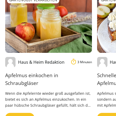
Haus & Heim Redaktion
Ha
3 Minuten
Apfelmus einkochen in
Schnelle
Schraubgläser
Apfelmu
Wenn die Apfelernte wieder groß ausgefallen ist,
Apfelmus s
bietet es sich an Apfelmus einzukochen. In ein
sondern au
paar hübsche Schraubgläser gefüllt, hält sich das
mit Apfelm
leckere Mus für …
schmeckt u