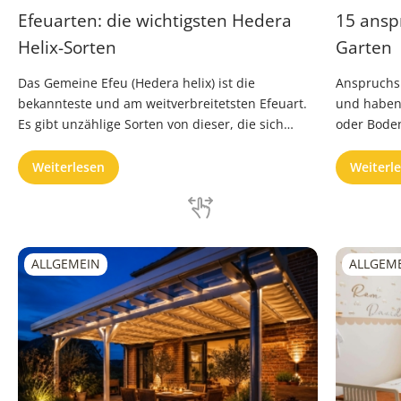
Efeuarten: die wichtigsten Hedera
15 ansp
Helix-Sorten
Garten
Das Gemeine Efeu (Hedera helix) ist die
Anspruchsl
bekannteste und am weitverbreitetsten Efeuart.
und haben
Es gibt unzählige Sorten von dieser, die sich
oder Boden
durch verschiedene Details voneinander
was auch K
unterscheiden und für jeden …
Weiterlesen
Weiterl
ALLGEMEIN
ALLGEM