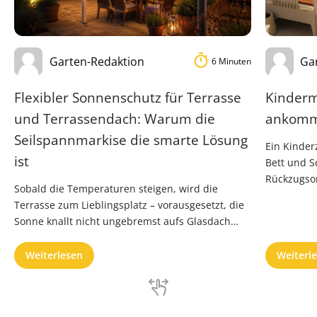
Garten-Redaktion
Ga
6 Minuten
Flexibler Sonnenschutz für Terrasse
Kinderm
und Terrassendach: Warum die
ankom
Seilspannmarkise die smarte Lösung
Ein Kinder
ist
Bett und Sc
Rückzugsor
Sobald die Temperaturen steigen, wird die
Einschulu
Terrasse zum Lieblingsplatz – vorausgesetzt, die
Sonne knallt nicht ungebremst aufs Glasdach
oder in den Wintergarten. Fest installierte
Beschattungen sind oft teuer, wartungsintensiv
Weiterlesen
Weiterl
oder schlicht …