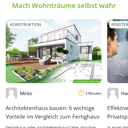
Mach Wohnträume selbst wahr
KONSTRUKTION
FENSTER
Mirko
Ha
5 Minuten
Architektenhaus bauen: 6 wichtige
Effekti
Vorteile im Vergleich zum Fertighaus
Privats
Fertighaus oder Architektenhaus? Wer darüber
In einer W