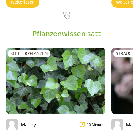
Weiterlesen
Weiterl
Pflanzenwissen satt
KLETTERPFLANZEN
STRÄUC
Mandy
Ma
10 Minuten